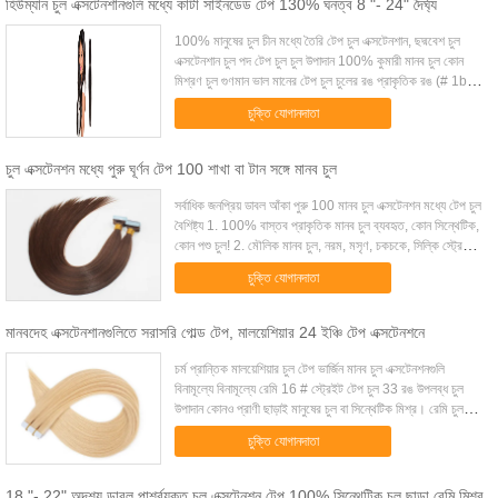
হিউম্যান চুল এক্সটেনশানগুলি মধ্যে কাটা সাইনডেড টেপ 130% ঘনত্ব 8 "- 24" দৈর্ঘ্য
100% মানুষের চুল চীন মধ্যে তৈরি টেপ চুল এক্সটেনশান, ছদ্মবেশ চুল
এক্সটেনশান চুল পদ টেপ চুল চুল উপাদান 100% কুমারী মানব চুল কোন
মিশ্রণ চুল গুণমান ভাল মানের টেপ চুল চুলের রঙ প্রাকৃতিক রঙ (# 1b)
বৈশিষ্ট্য 1. উচ্চ ম...
চুক্তি যোগানদাতা
চুল এক্সটেনশন মধ্যে পুরু ঘূর্ণন টেপ 100 শাখা বা টান সঙ্গে মানব চুল
সর্বাধিক জনপ্রিয় ডাবল আঁকা পুরু 100 মানব চুল এক্সটেনশন মধ্যে টেপ চুল
বৈশিষ্ট্য 1. 100% বাস্তব প্রাকৃতিক মানব চুল ব্যবহৃত, কোন সিন্থেটিক,
কোন পশু চুল! 2. মৌলিক মানব চুল, নরম, মসৃণ, চকচকে, সিল্কি স্ট্রেইট!
3. কো...
চুক্তি যোগানদাতা
মানবদেহ এক্সটেনশানগুলিতে সরাসরি গোল্ড টেপ, মালয়েশিয়ার 24 ইঞ্চি টেপ এক্সটেনশনে
চর্ম প্রান্তিক মালয়েশিয়ার চুল টেপ ভার্জিন মানব চুল এক্সটেনশনগুলি
বিনামূল্যে বিনামূল্যে রেমি 16 # স্ট্রেইট টেপ চুল 33 রঙ উপলব্ধ চুল
উপাদান কোনও প্রাণী ছাড়াই মানুষের চুল বা সিন্থেটিক মিশ্র। রেমি চুল
এবং চামড়া ...
চুক্তি যোগানদাতা
18 "- 22" অদৃশ্য ডাবল পার্শ্বযুক্ত চুল এক্সটেনশন টেপ 100% সিন্থেটিক চুল ছাড়া রেমি মিশ্র