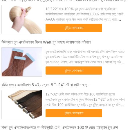
18 "-22" স্টক 100% চুল চুলের এক্সটেনশন মধ্যে অ্যানিভ্যাল
ব্রাজিলিয়ান ডবল পার্শ্বযুক্ত টেপ উপাদান 100% রেমি মানব চুল; শ্রেণী
AAAA প্রক্রিয়া সুপার নীল ডবল পার্শ্ব আঠালো টেপ গ্রহণ, প্রায়
3months শেষ করতে পারেন। ...
চুক্তি যোগানদাতা
হিউম্যান চুল এক্সটেনশনস স্কিন Weft যুগ সহজে আরামদায়ক পরিধান
চুল এক্সটেনশানগুলি মধ্যে কারখানা সরাসরি সরবরাহ টেপ মানব স্কিন ওয়েফ,
চুল এক্সটেনশনে উচ্চ কোয়ালিটির টেপ মানব টেপ চুল, টেপ চুল এক্সটেনশান
চুল curled, সোজা, এবং অলঙ্কৃত করা যেতে পারে। আমরা গাঢ় রঙিনের
সুপারিশ করি...
চুক্তি যোগানদাতা
রঙিন হেয়ার এক্সটেনশন 8 এইচ গ্রেড 8 "- 24" নট বা লাউশ ছাড়া
12 "-32" রেমী ডাবল আঁকা মোটা নীচে 100 ব্রাজিলিয়ান চুলের
এক্সটেনশন চুল মানবিক টেপ সংযুক্ত উপাদান 12 "-32" রেমী ডাবল আঁকা
মোটা নীচে 100 ব্রাজিলিয়ান চুল ছড়িয়ে চুল চুল্লি মধ্যে মানব চুল টেপ
আদর্শ স্কিন ওয়েফ্ট ...
চুক্তি যোগানদাতা
মানব চুল এক্সটেনশানগুলিতে লং দীর্ঘস্থায়ী টেপ, এক্সটেনশনে 100 টি রেমি হিউম্যান চুল টেপ