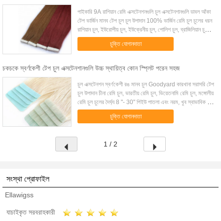
পাইকারি 9A রাশিয়ান রেমি এক্সটেনশনগুলি চুল এক্সটেনশানগুলি ডাবল আঁকা
টেপ ভার্জিন মানব টেপ চুল চুল উপাদান 100% ভার্জিন রেমি চুল চুলের ধরন
রাশিয়ান চুল, ইউরোপীয় চুল, ইউক্রেনীয় চুল, পোলিশ চুল, ব্রাজিলিয়ান চুল,
ভ...
চুক্তি যোগানদাতা
চকচকে স্বর্ণকেশী টেপ চুল এক্সটেনশানগুলি উচ্চ স্থায়িত্ব কোন স্প্লিট পরেন সহজ
চুল এক্সটেনশন স্বর্ণকেশী রঙ মানব চুল Goodyard কারখানা সরাসরি টেপ
চুল উপাদান চীনা রেমি চুল, ভারতীয় রেমি চুল, ভিয়েতনামি রেমি চুল, মঙ্গোলীয়
রেমি চুল চুলের দৈর্ঘ্য 8 "- 30" পিইউ পাতলা এবং নরম, খুব স্বাভাবিক চুল
...
চুক্তি যোগানদাতা
1 / 2
সংস্থা প্রোফাইল
Ellawigss
যাচাইকৃত সরবরাহকারী