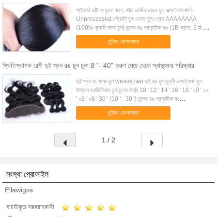
পাইকারি ছাঁট সংযুক্ত জাল, কাঁচা ভার্জিন ভারত চুল এক্সটেনশানগুলি,
Unprocessed স্ট্রেইট চুল ওয়েভ চুল গ্রেড AAAAAAAA
(100% কুমারী মানব চুল) চুলের রঙ প্রাকৃতিক রঙ (1B কালো, 2 #, 4
#)। অন্যান্য রং (ঐচ্ছিক) বৈশিষ্ট্...
চুক্তি যোগানদাতা
স্থিতিস্থাপক রেমী দুই স্বন রঙ চুল চুলা 8 "- 40" তরুণ মেয়ে থেকে স্বাস্থ্যকর পরিষ্কার
দুই স্বন রং মানব চুল weave.two দুই রঙ চুল চুল্লী এক্সটেনশন চুল
উপাদান ব্রাজিলিয়ান চুল চুলের দৈর্ঘ্য 10 ' 12 ' 14 ' 16 ' 18 ' ২0 ' ২২
' ২6 ' ২8 ' 30 ' (10 ' - 30 ') চুলের রঙ প্রাকৃতিক রং
(unprocessed), আপনার অন...
চুক্তি যোগানদাতা
1 / 2
সংস্থা প্রোফাইল
Ellawigss
যাচাইকৃত সরবরাহকারী