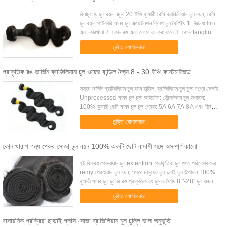
বিনামূল্যে চুল বয়ন নমুনা 20 ইঞ্চি কুমারী রেমি ব্রাজিলিয়ান চুল বয়ন, রেমি
চুল বয়ন, পাইকারি মানব চুল এক্সটেনশন ক্লিপ চুল বৈশিষ্ট্য 1. উচ্চ গুণমান
এবং কারখানা 2. কোন রঙ এবং লোহা রং করা যাবে 3. কোন tangling,
কোন ...
চুক্তি যোগানদাতা
প্রাকৃতিক রঙ ভার্জিন ব্রাজিলিয়ান চুল ওয়েভ বান্ডিল দৈর্ঘ্য 8 - 30 ইঞ্চি কাস্টমাইজড
সস্তা ভার্জিন ব্রাজিলিয়ান চুল বয়ন বান্ডিল, ব্রাজিলিয়ান চুল চুলা মধ্যে সেলাই,
Unprocessed মানব চুল চুলা আইটেম: সৌন্দর্যজ্ঞান চুল উপাদান:
100% কুমারী রেমি মানব চুল চুল গ্রেড: 5A 6A 7A 8A এবং শীর্ষ
মানের গ্রেড ...
চুক্তি যোগানদাতা
কোন খারাপ গন্ধ পেরুর সোজা চুল বয়ন 100% একটি ছোট বাদামী সঙ্গে অসম্পূর্ণ কালো
হট বিক্রয় পেরুওয়ান চুল extention, প্রাকৃতিক চুল পণ্য পরিবেশকদের
remy পেরুওয়ান চুল বয়ন, সস্তা মানুষের চুল দুবাই চুল উপাদান 100%
কুমারী মানব চুল চুলের রঙ প্রাকৃতিক রং চুলের দৈর্ঘ্য 8 "-28" চুল ওজন
95g-100 গ্র...
চুক্তি যোগানদাতা
রাসায়নিক প্রক্রিয়া ছাড়াই গ্লসি সোজা ব্রাজিলিয়ান চুল চুল্লি ভাল অনুভূতি